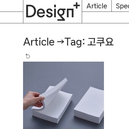
E-
Skip
Article
Spec
Subscription
About
Magazine
to
content
Tag: 고쿠요
Article
→