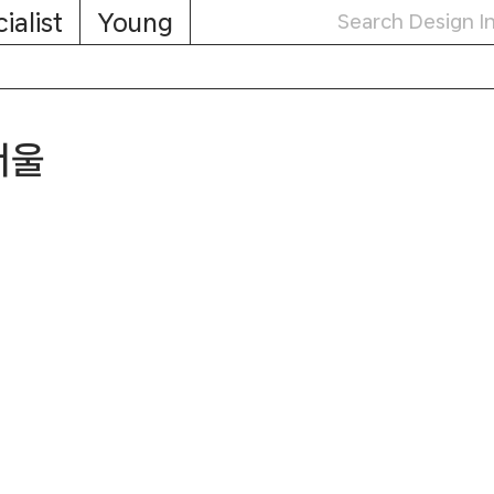
ialist
Young
서울