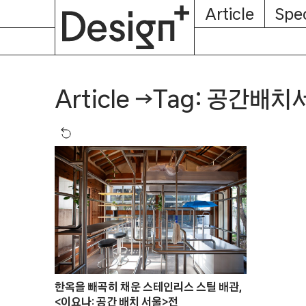
E-
Skip
Article
Spec
Subscription
About
Magazine
to
content
Tag: 공간배치
Article
→
한옥을 빼곡히 채운 스테인리스 스틸 배관,
<이요나: 공간 배치 서울>전