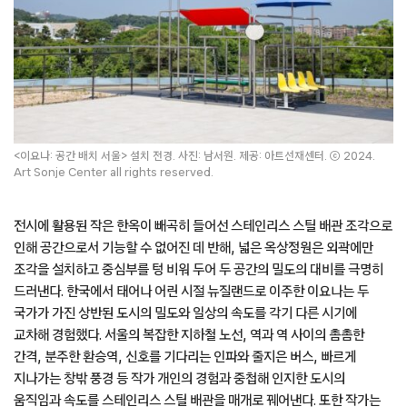
<이요나: 공간 배치 서울> 설치 전경. 사진: 남서원. 제공: 아트선재센터. ⓒ 2024.
Art Sonje Center all rights reserved.
전시에 활용된 작은 한옥이 빼곡히 들어선 스테인리스 스틸 배관 조각으로
인해 공간으로서 기능할 수 없어진 데 반해, 넓은 옥상정원은 외곽에만
조각을 설치하고 중심부를 텅 비워 두어 두 공간의 밀도의 대비를 극명히
드러낸다. 한국에서 태어나 어린 시절 뉴질랜드로 이주한 이요나는 두
국가가 가진 상반된 도시의 밀도와 일상의 속도를 각기 다른 시기에
교차해 경험했다. 서울의 복잡한 지하철 노선, 역과 역 사이의 촘촘한
간격, 분주한 환승역, 신호를 기다리는 인파와 줄지은 버스, 빠르게
지나가는 창밖 풍경 등 작가 개인의 경험과 중첩해 인지한 도시의
움직임과 속도를 스테인리스 스틸 배관을 매개로 꿰어낸다. 또한 작가는