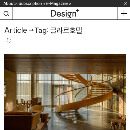
Skip
About
Subscription
E-Magazine
to
content
Article
→
Tag: 글라르호텔