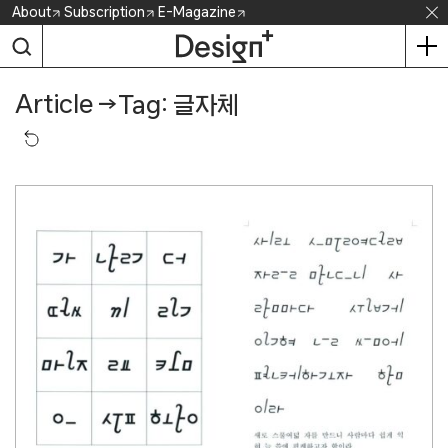
Skip
About
Subscription
E-Magazine
to
content
Article
→
Tag: 글자체