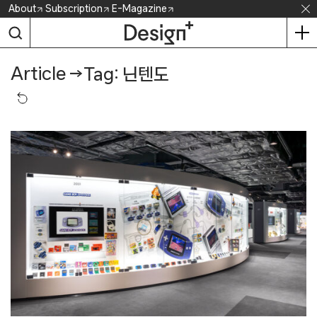
Skip
About
Subscription
E-Magazine
to
content
Article
→
Tag: 닌텐도