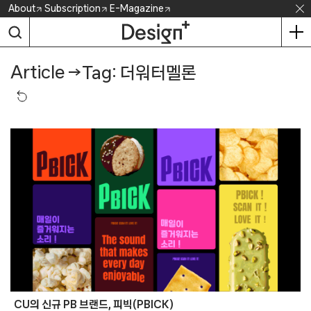
Skip
About
Subscription
E-Magazine
to
content
Article
→
Tag: 더워터멜론
CU의 신규 PB 브랜드, 피빅(PBICK)