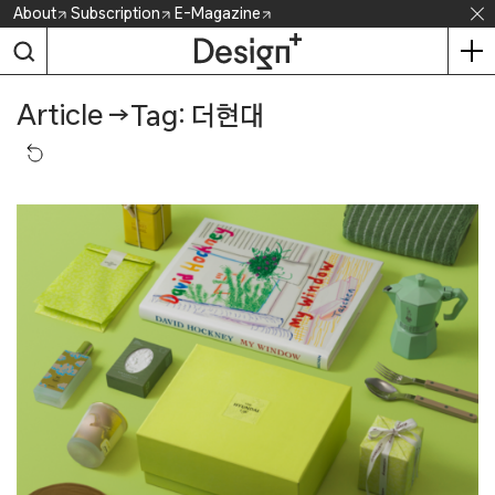
Skip
About
Subscription
E-Magazine
to
content
Article
→
Tag: 더현대