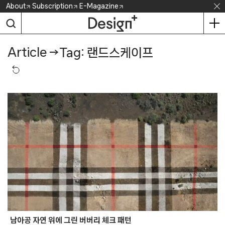
Skip
About
Subscription
E-Magazine
to
content
Article
→
Tag: 랜드스케이프
남아공 자연 위에 그린 버버리 체크 패턴