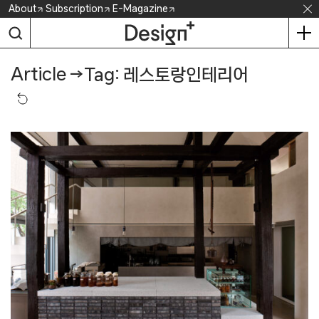
Skip
About
Subscription
E-Magazine
to
content
Article
→
Tag: 레스토랑인테리어