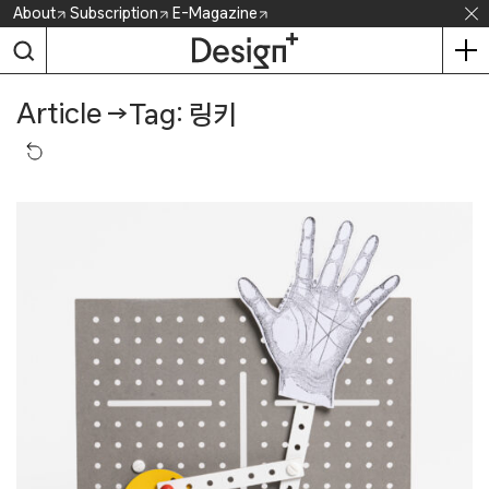
Skip
About
Subscription
E-Magazine
to
content
Article
→
Tag: 링키