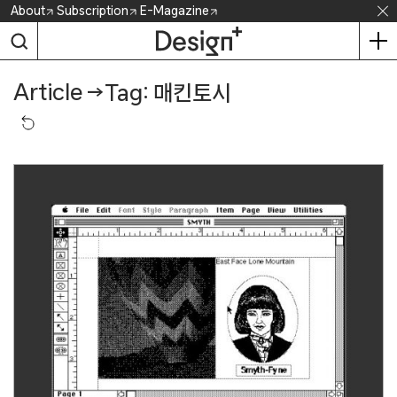
Skip
About
Subscription
E-Magazine
to
content
Article
→
Tag: 매킨토시