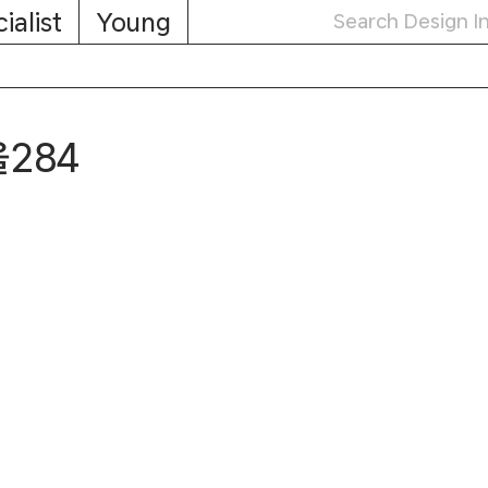
ialist
Young
울284