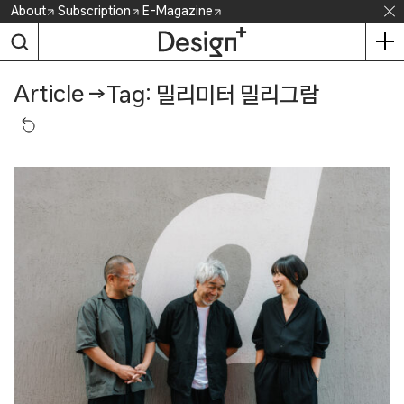
Skip
About
Subscription
E-Magazine
to
content
Article
→
Tag: 밀리미터 밀리그람