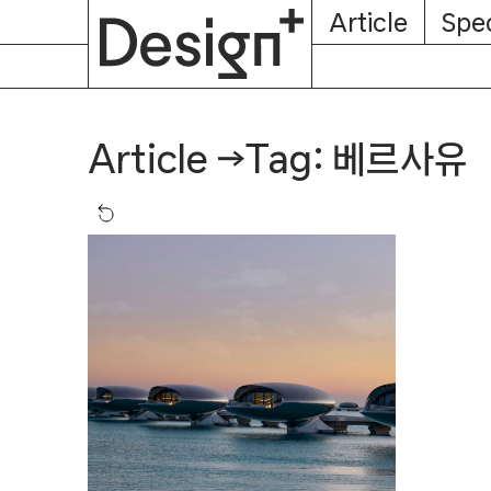
E-
Skip
Article
Spec
Subscription
About
Magazine
to
content
Tag: 베르사유
Article
→