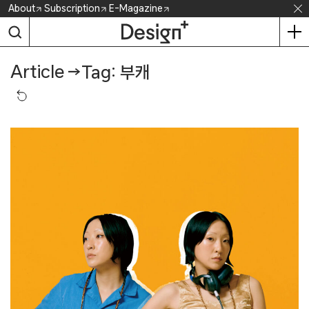
Skip
About
Subscription
E-Magazine
to
content
Article
→
Tag: 부캐