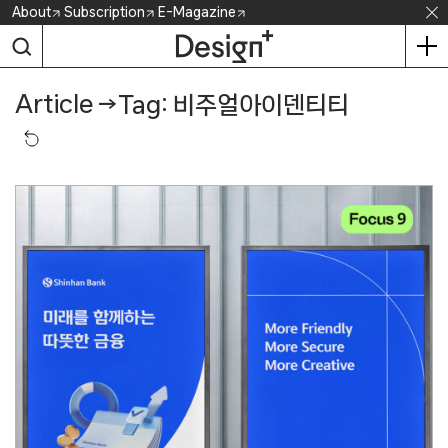
Skip
About
Subscription
E-Magazine
to
content
Article
→
Tag: 비주얼아이덴티티