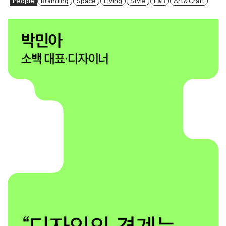
People
Branding
Space
Living
Style
F&B
Art & Craft