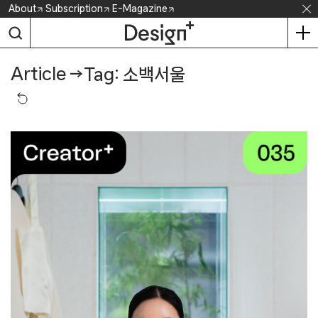
Skip
About
Subscription
E-Magazine
to
content
Article
→
Tag: 소백서울