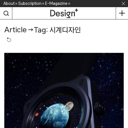
Skip
About
Subscription
E-Magazine
to
content
Article
→
Tag: 시계디자인