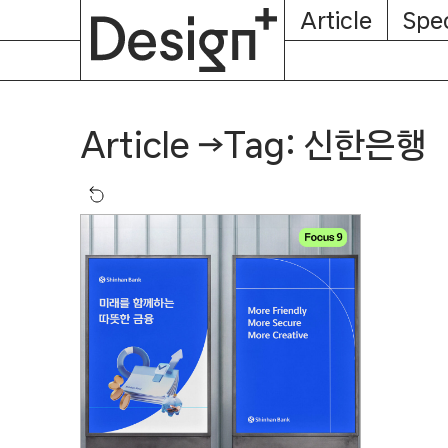
E-
Skip
Article
Spec
Subscription
About
Magazine
to
content
Tag: 신한은행
Article
→