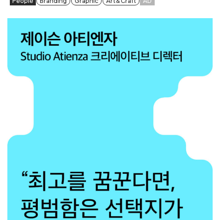
People
Branding
Graphic
Art & Craft
AD