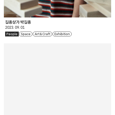
길종상가 박길종
2023. 09. 01
People
Space
Art & Craft
Exhibition