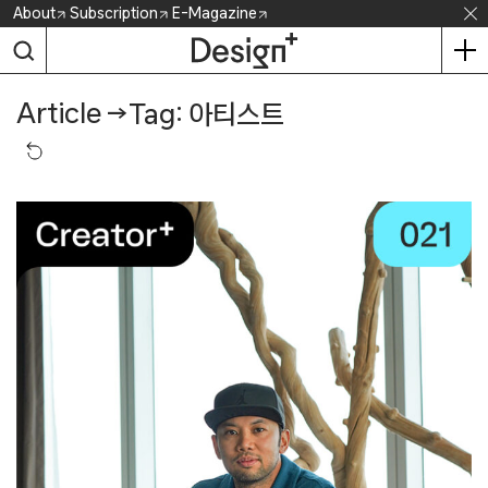
Skip
About
Subscription
E-Magazine
to
content
Article
→
Tag: 아티스트