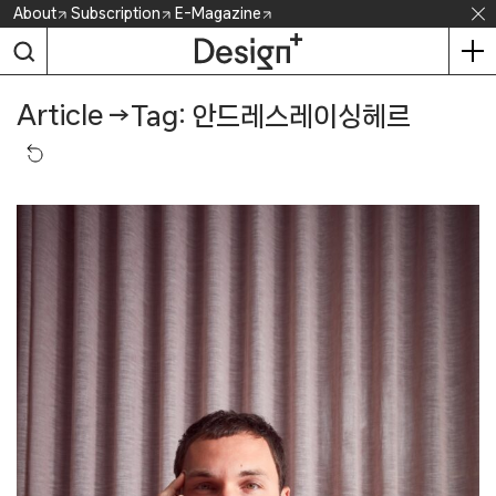
Skip
About
Subscription
E-Magazine
to
content
Article
→
Tag: 안드레스레이싱헤르