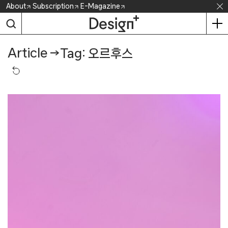
Skip
About
Subscription
E-Magazine
to
content
Article
→
Tag: 오르후스