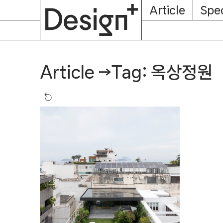
E-
Skip
Article
Spec
Subscription
About
Magazine
to
content
Tag: 옥상정원
Article
→