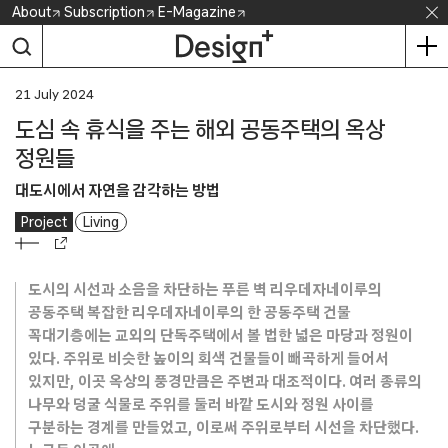
Skip
About
Subscription
E-Magazine
to
content
21 July 2024
도심 속 휴식을 주는 해외 공동주택의 옥상
정원들
대도시에서 자연을 감각하는 방법
Project
Living
도시의 시선과 소음을 차단하는 푸른 벽 리우데자네이루의
공동주택 복잡한 리우데자네이루의 한 공동주택 건물
꼭대기층에는 교외의 단독주택에서 볼 법한 넓은 마당과 정원이
있다. 주위로 비슷한 높이의 회색 건물들이 빼곡하게 들어서
있지만, 이곳 옥상의 풍경만큼은 주변과 대조적이다. 여러 종류의
나무와 덩굴 식물로 주위를 둘러 바깥 도시와 정원 사이를
구분하는 경계를 만들었고, 이로써 주위로부터 시선을 차단했다.