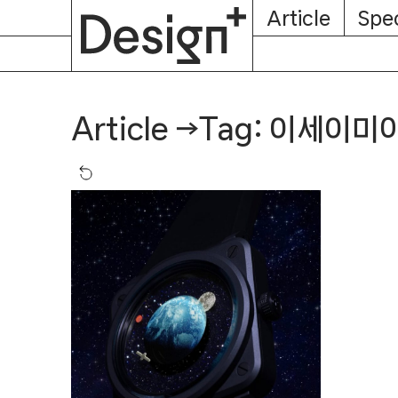
E-
Skip
Article
Spec
Subscription
About
Magazine
to
content
Tag: 이세이미
Article
→