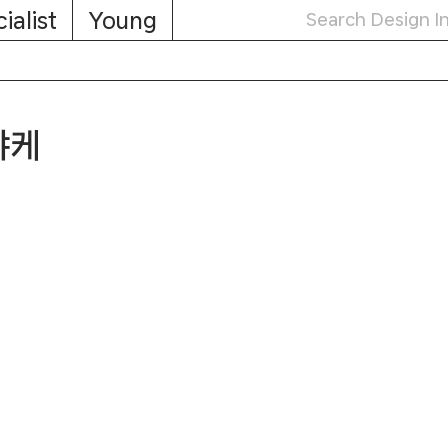
ialist
Young
야케