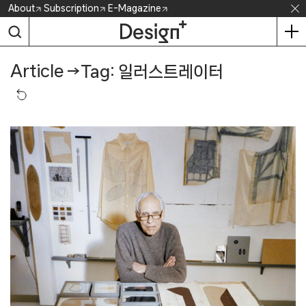
Skip
About
Subscription
E-Magazine
to
content
Article
→
Tag: 일러스트레이터