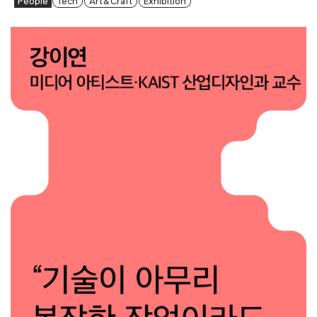
People
Tech
Art & Craft
Exhibition