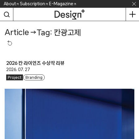
Skip
About
Subscription
E-Magazine
to
content
Article
→
Tag: 칸광고제
2026 칸 라이언즈 수상작 리뷰
2026. 07. 27
Project
Branding