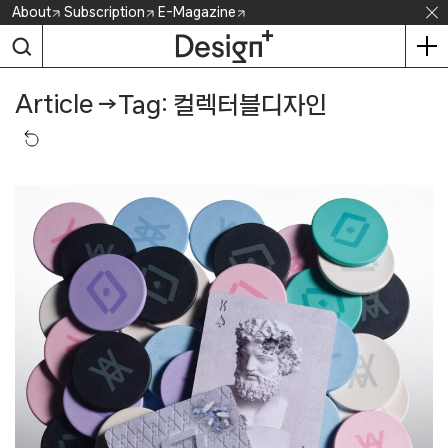
Skip
About
Subscription
E-Magazine
to
content
Article
→
Tag: 컬렉터블디자인