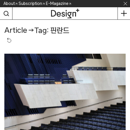
Skip
About
Subscription
E-Magazine
to
content
Article
→
Tag: 핀란드