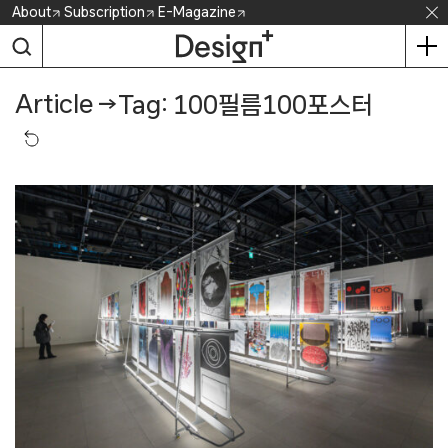
Skip
About
Subscription
E-Magazine
to
content
Article
→
Tag: 100필름100포스터