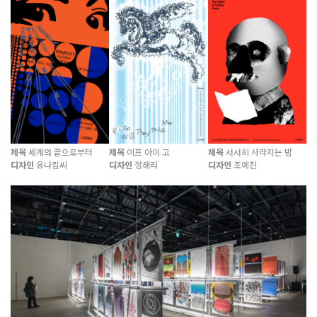
제목
세계의 끝으로부터
제목
이프 아이 고
제목
서서히 사라지는 밤
디자인
유나킴씨
디자인
정해리
디자인
조예진