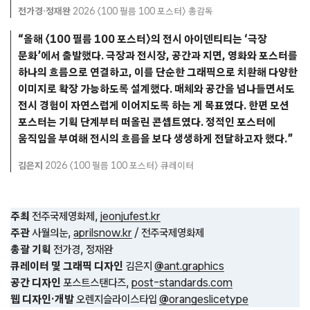
전가경·정재완
2026 〈100 필름 100 포스터〉 총감독
“올해 〈100 필름 100 포스터〉의 전시 아이덴티티는 ‘극장
문화’에서 출발했다. 극장과 전시장, 공간과 지면, 영화와 포스터를
하나의 흐름으로 연결하고, 이를 단순한 그래픽으로 치환해 다양한
이미지로 확장 가능하도록 설계했다. 매체와 공간을 넘나들면서도
전시 경험이 자연스럽게 이어지도록 하는 게 목표였다. 한편 모션
포스터는 기획 단계부터 떠올린 콘셉트였다. 정적인 포스터에
움직임을 부여해 전시의 흐름을 보다 생생하게 전달하고자 했다.”
김은지
2026 〈100 필름 100 포스터〉 큐레이터
주최
전주국제영화제,
jeonjufest.kr
주관
사월의눈,
aprilsnow.kr
/ 전주국제영화제
총괄 기획
전가경, 정재완
큐레이터 및 그래픽 디자인
김은지
@ant.graphics
공간 디자인
포스트스탠다즈,
post-standards.com
웹 디자인·개발
오렌지슬라이스타입
@orangeslicetype