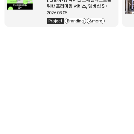
위한 프리미엄 서비스, 멤버십 S+
2026.08.05
Project
Branding
& more
About
Submission
Subscription
Newsletter
E-Magazine
서울시 중구 동호로 272 (주)디자인하우스
대표자. 이영혜
사업자등록번호. 203-81-43529
통신판매업신고번호. 2004-서울중구-1831
전화번호. 02-2275-6151
이메일. designplus@design.co.kr
주소. 서울특별시 중구 동호로 272, 디자인하우스
회사소개
이용약관
개인정보처리방침
고객센터
정기구독
E 매거진