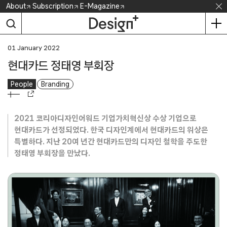
Skip
About
Subscription
E-Magazine
to
content
01 January 2022
현대카드 정태영 부회장
People
Branding
2021 코리아디자인어워드 기업가치혁신상 수상 기업으로
현대카드가 선정되었다. 한국 디자인계에서 현대카드의 위상은
특별하다. 지난 20여 년간 현대카드만의 디자인 철학을 주도한
정태영 부회장을 만났다.