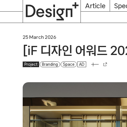
E-
Skip
Article
Spec
Subscription
About
Magazine
to
content
25 March 2026
[iF 디자인 어워드 2
Project
[iF 디자인 어워드 2026 수상작] 클로
Branding
Space
AD