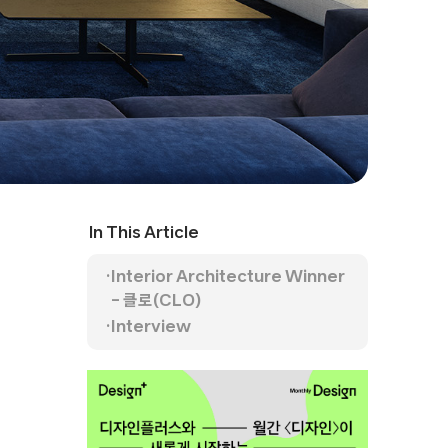
In This Article
Interior Architecture Winner
– 클로(CLO)
Interview