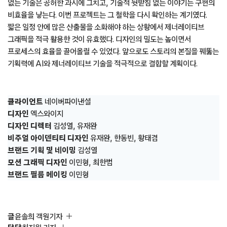
없는 기술은 공허한 과시에 그치고, 기술적 뒷받침 없는 이야기는 구현의
비효율을 낳는다. 이번 프로젝트는 그 철학을 다시 확인하는 계기였다.
짧은 일정 안에 많은 산출물을 소화해야 하는 상황에서 제너레이티브
그래픽을 적극 활용한 것이 유효했다. 디자인의 밀도는 높이면서
프로세스의 효율을 끌어올릴 수 있었다. 앞으로도 스토리의 본질을 꿰뚫는
기획력에 AI와 제너레이티브 기술을 적극적으로 결합할 계획이다.
클라이언트
네이버파이낸셜
디자인
엑스와이지
디자인 디렉터
김성열, 유재완
비주얼 아이덴티티 디자인
유재완, 한동빈, 황태겸
브랜드 기획 및 네이밍
김성열
모션 그래픽 디자인
이민형, 최한범
브랜드 필름 메이킹
이민형
글
윤솔희 객원기자