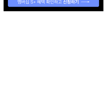
관련 기사
[신청하기] 디자인 스페셜리스트를
위한 프리미엄 서비스, 멤버십 S+
2026.08.05
Project
Branding
& more
About
Submission
Subscription
Newsletter
E-Magazine
서울시 중구 동호로 272 (주)디자인하우스