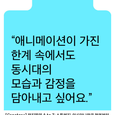
[Creator+] 한지원의 A to Z: 스톤헨지, 아시아나항공 협업부터