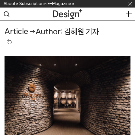
Skip
About
Subscription
E-Magazine
to
content
Article
→
Author: 김혜원 기자