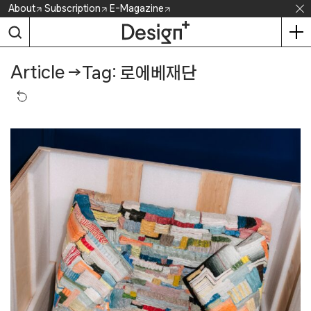
Skip
About
Subscription
E-Magazine
to
content
Article
→
Tag: 로에베재단