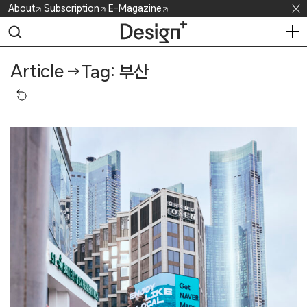
Skip
About
Subscription
E-Magazine
to
content
Article
→
Tag: 부산