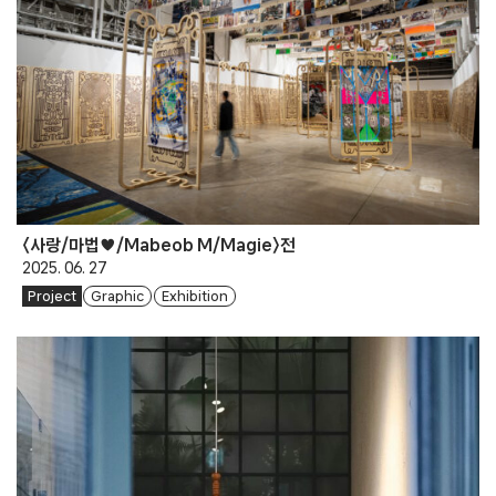
〈사랑/마법♥/Mabeob M/Magie〉전
2025. 06. 27
Project
Graphic
Exhibition