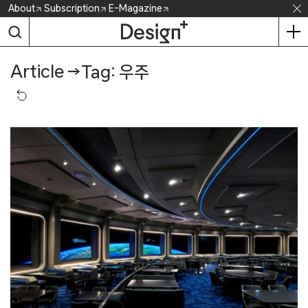
Skip
About
Subscription
E-Magazine
to
content
Article
→
Tag: 우주