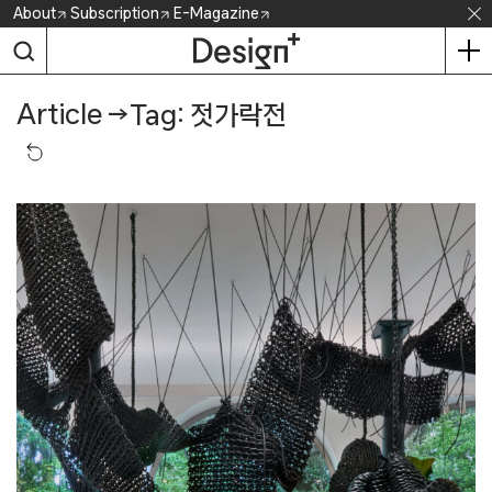
Skip
About
Subscription
E-Magazine
to
content
Article
→
Tag: 젓가락전