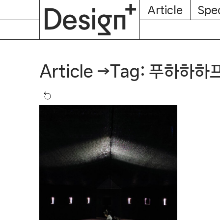
E-
Skip
Article
Spec
Subscription
About
Magazine
to
content
Tag: 푸하하하
Article
→