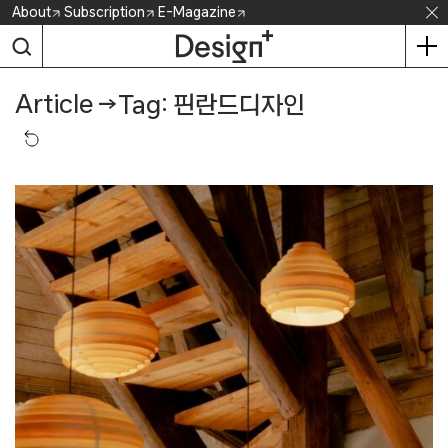
Skip
About
Subscription
E-Magazine
to
content
Article
→
Tag: 핀란드디자인