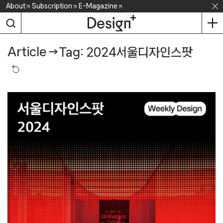
Skip
About
Subscription
E-Magazine
to
content
Article
→
Tag: 2024서울디자인스팟