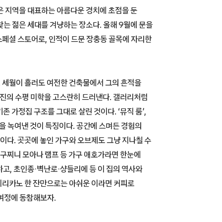
장은 지역을 대표하는 아름다운 경치에 초점을 둔
는 젊은 세대를 겨냥하는 장소다. 올해 9월에 문을
스페셜 스토어로, 인적이 드문 장충동 골목에 자리한
. 세월이 흘러도 여전한 건축물에서 그의 흔적을
상진의 수평 미학을 고스란히 드러낸다. 갤러리처럼
존 가정집 구조를 그대로 살린 것이다. ‘뮤직 룸’,
텔링을 녹여낸 것이 특징이다. 공간에 스며든 경험의
다. 곳곳에 놓인 가구와 오브제도 그냥 지나칠 수
 구찌니 모아나 램프 등 가구 애호가라면 한눈에
고, 초인종·벽난로·샹들리에 등 이 집의 역사와
메리카노 한 잔만으로는 아쉬운 이라면 커피로
여정에 동참해보자.