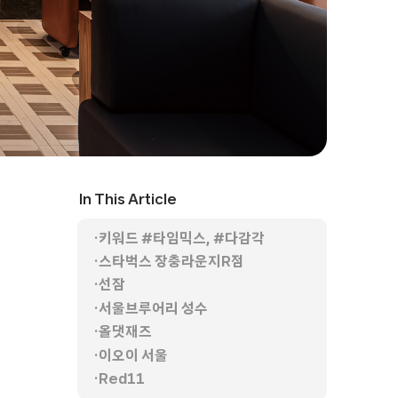
In This Article
키워드 #타임믹스, #다감각
스타벅스 장충라운지R점
선잠
서울브루어리 성수
올댓재즈
이오이 서울
Red11