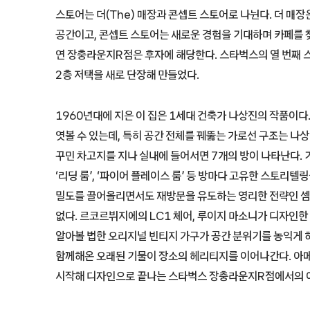
스토어는 더(The) 매장과 콘셉트 스토어로 나뉜다. 더 매
공간이고, 콘셉트 스토어는 새로운 경험을 기대하며 카페를 찾
연 장충라운지R점은 후자에 해당한다. 스타벅스의 열 번째 
2층 저택을 새로 단장해 만들었다.
1960년대에 지은 이 집은 1세대 건축가 나상진의 작품이다
엿볼 수 있는데, 특히 공간 전체를 꿰뚫는 가로선 구조는 나
꾸민 차고지를 지나 실내에 들어서면 7개의 방이 나타난다. 기
‘리딩 룸’, ‘파이어 플레이스 룸’ 등 방마다 고유한 스토리
밀도를 끌어올리면서도 재방문을 유도하는 영리한 전략인 셈이
없다. 르코르뷔지에의 LC1 체어, 루이지 마소니가 디자인한
알아볼 법한 오리지널 빈티지 가구가 공간 분위기를 농익게 하
함께해온 오래된 기물이 장소의 헤리티지를 이어나간다. 아
시작해 디자인으로 끝나는 스타벅스 장충라운지R점에서의 