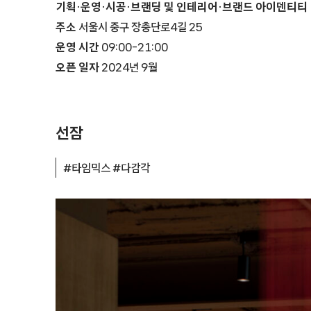
기획·운영·시공·브랜딩 및 인테리어·브랜드 아이덴티티
주소
서울시 중구 장충단로4길 25
운영 시간
09:00-21:00
오픈 일자
2024년 9월
선잠
#타임믹스 #다감각