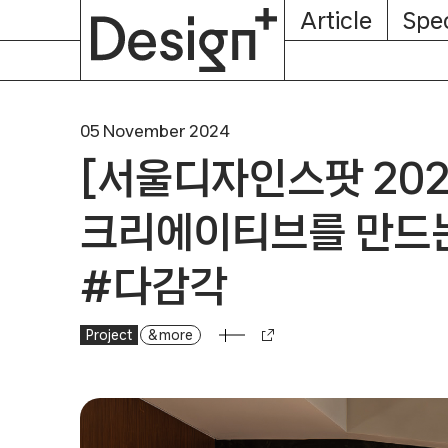
E-
Skip
Article
Spec
Subscription
About
Magazine
to
content
05 November 2024
[서울디자인스팟 202
크리에이티브를 만드는
#다감각
Project
[서울디자인스팟 2024] 도시의 크리에이티브를 만드는 
& more