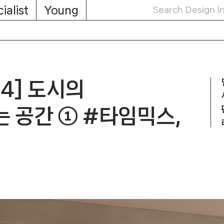
ialist
Young
4] 도시의
 공간 ① #타임믹스,
공간 ① #타임믹스, #다감각