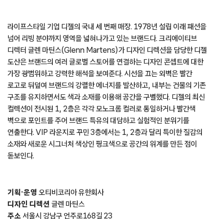
라이프스타일 기업 디젤의 국내 세 번째 매장. 1978년 설립 이래 패션을
넘어 리빙 분야까지 영역을 넓혀나가고 있는 브랜드다. 크리에이티브
디렉터 글렌 마틴스(Glenn Martens)가 디자인 디렉션을 담당한 디젤
도산은 브랜드의 여러 글로벌 스토어를 연결하는 디자인 콘셉트에 대한
가장 광범위하고 강력한 해석을 보여준다. 시선을 끄는 외벽은 빨간
로고로 뒤덮여 브랜드의 강렬한 에너지를 발산하고, 내부는 건물의 기존
구조를 유지하면서도 색과 소재를 이용해 공간을 구별했다. 디젤의 최신
컬렉션이 전시된 1, 2층은 각각 모노크롬 컬러로 통일하거나 빨간색
벽으로 포인트를 주어 브랜드 특유의 대담하고 실험적인 분위기를
연출한다. VIP 라운지로 꾸민 3층에서는 1, 2층과 달리 특이한 질감의
소재와 새로운 시그너처 색상인 핑크색으로 공간의 위계를 만든 점이
돋보인다.
기획·운영
오티비코리아 유한회사
디자인 디렉션
글렌 마틴스
주소
서울시 강남구 언주로168길 23