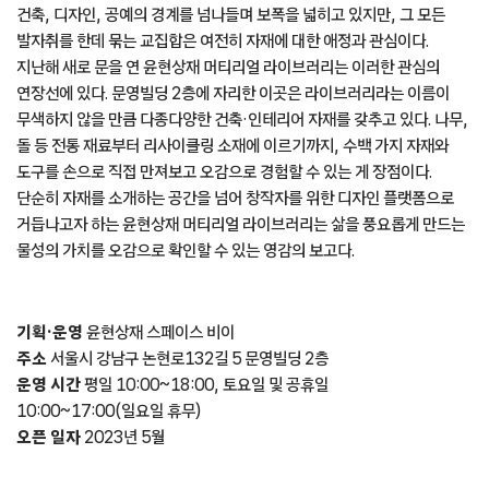
건축, 디자인, 공예의 경계를 넘나들며 보폭을 넓히고 있지만, 그 모든
발자취를 한데 묶는 교집합은 여전히 자재에 대한 애정과 관심이다.
지난해 새로 문을 연 윤현상재 머티리얼 라이브러리는 이러한 관심의
연장선에 있다. 문영빌딩 2층에 자리한 이곳은 라이브러리라는 이름이
무색하지 않을 만큼 다종다양한 건축·인테리어 자재를 갖추고 있다. 나무,
돌 등 전통 재료부터 리사이클링 소재에 이르기까지, 수백 가지 자재와
도구를 손으로 직접 만져보고 오감으로 경험할 수 있는 게 장점이다.
단순히 자재를 소개하는 공간을 넘어 창작자를 위한 디자인 플랫폼으로
거듭나고자 하는 윤현상재 머티리얼 라이브러리는 삶을 풍요롭게 만드는
물성의 가치를 오감으로 확인할 수 있는 영감의 보고다.
기획·운영
윤현상재 스페이스 비이
주소
서울시 강남구 논현로132길 5 문영빌딩 2층
운영 시간
평일 10:00~18:00, 토요일 및 공휴일
10:00~17:00(일요일 휴무)
오픈 일자
2023년 5월