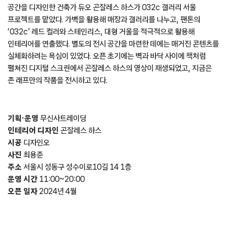
2000년 베를린에서 탄생한 032c는 패션, 음악, 예술 기반의 콘텐츠를
선보이는 잡지로 시작해 동명의 패션 브랜드로 확장한 케이스다. 어느덧
파리 패션 위크 무대에 오를 만큼 성장한 032c가 올해 4월 무신사와
협업해 성수동에 첫 글로벌 매장을 열었다. ‘032c 갤러리 서울’이라는
이름이 암시하다시피 시즌 컬렉션 외에도 다양한 아티스트의 작품을
감상할 수 있는 복합 공간을 지향한다. 발렌시아가, 아크네 스튜디오 등의
공간을 디자인한 건축가 듀오 곤잘레스 하스가 032c 갤러리 서울
프로젝트를 맡았다. 가벽을 활용해 매장과 갤러리를 나누고, 팬톤의
‘032c’ 레드 컬러와 스테인리스, 대형 거울을 적극적으로 활용해
인테리어를 연출했다. 별도의 전시 공간을 마련한 데에는 매거진 콘텐츠를
실체화하려는 욕심이 있었다. 오픈 초기에는 벽과 바닥 사이에 책처럼
펼쳐진 디지털 스크린에서 곤잘레스 하스의 영상이 재생되었고, 지금은
존 래프만의 작품을 전시하고 있다.
기획·운영
무신사트레이딩