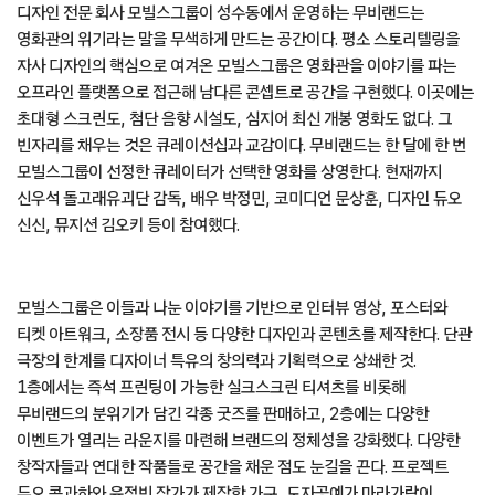
디자인 전문 회사 모빌스그룹이 성수동에서 운영하는 무비랜드는
영화관의 위기라는 말을 무색하게 만드는 공간이다. 평소 스토리텔링을
자사 디자인의 핵심으로 여겨온 모빌스그룹은 영화관을 이야기를 파는
오프라인 플랫폼으로 접근해 남다른 콘셉트로 공간을 구현했다. 이곳에는
초대형 스크린도, 첨단 음향 시설도, 심지어 최신 개봉 영화도 없다. 그
빈자리를 채우는 것은 큐레이션십과 교감이다. 무비랜드는 한 달에 한 번
모빌스그룹이 선정한 큐레이터가 선택한 영화를 상영한다. 현재까지
신우석 돌고래유괴단 감독, 배우 박정민, 코미디언 문상훈, 디자인 듀오
신신, 뮤지션 김오키 등이 참여했다.
모빌스그룹은 이들과 나눈 이야기를 기반으로 인터뷰 영상, 포스터와
티켓 아트워크, 소장품 전시 등 다양한 디자인과 콘텐츠를 제작한다. 단관
극장의 한계를 디자이너 특유의 창의력과 기획력으로 상쇄한 것.
1층에서는 즉석 프린팅이 가능한 실크스크린 티셔츠를 비롯해
무비랜드의 분위기가 담긴 각종 굿즈를 판매하고, 2층에는 다양한
이벤트가 열리는 라운지를 마련해 브랜드의 정체성을 강화했다. 다양한
창작자들과 연대한 작품들로 공간을 채운 점도 눈길을 끈다. 프로젝트
듀오 콩과하와 윤정빈 작가가 제작한 가구, 도자공예가 마라가람이