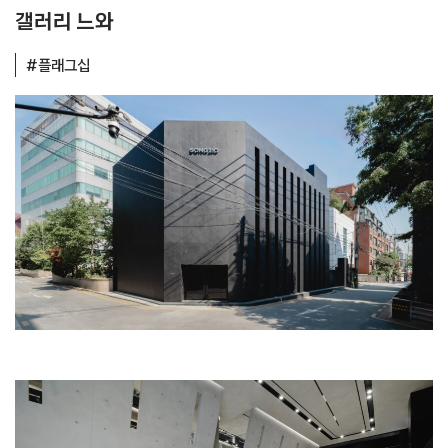
인테리어 디자인
곤잘레스 하스
시공
디자인오
사진
최용준
주소
서울시 성동구 성수이로10길 14 1층
운영 시간
11:00~20:00
오픈 일자
2024년 4월
갤러리 느와
#플래그십