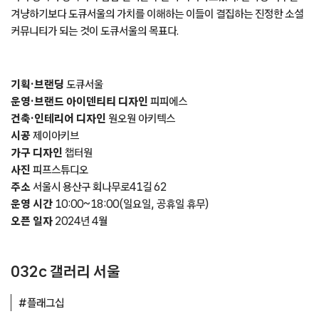
겨냥하기보다 도큐서울의 가치를 이해하는 이들이 결집하는 진정한 소셜
커뮤니티가 되는 것이 도큐서울의 목표다.
기획·브랜딩
도큐서울
운영·브랜드 아이덴티티 디자인
피피에스
건축·인테리어 디자인
원오원 아키텍스
시공
제이아키브
가구 디자인
챕터원
사진
피프스튜디오
주소
서울시 용산구 회나무로41길 62
운영 시간
10:00~18:00(일요일, 공휴일 휴무)
오픈 일자
2024년 4월
032c 갤러리 서울
#플래그십