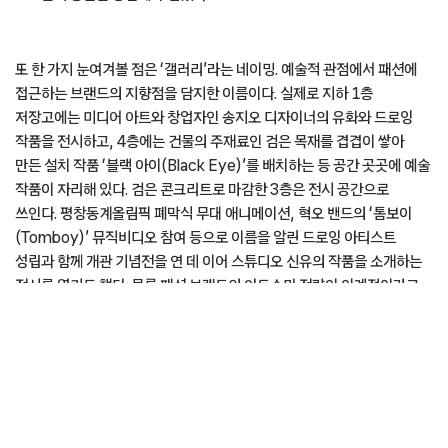
30여 년 역사를 지닌 패션 브랜드 송지오의 플래그십 스토어 겸 현대미술
갤러리. 도산공원 부지는 1993년 송지오가 첫 매장을 연 지역이기도 해
인연이 깊다. 참고로 1990년대에 송지오 매장은 국내 예술가와
디자이너들의 교류의 장으로 기능하기도 했다. 공간의 메인 컬러는
블랙으로, 고요하면서도 뚜렷한 개성을 드러내는 송지오의 창작관과
닮았다. 송지오 인터내셔널이 공간 기획과 디자인을 총괄했는데, 기존
건물을 리모델링하는 과정에서 자연 소재인 목재와 인공 소재인
콘크리트를 함께 사용하며 ‘질서와 무질서’를 콘셉트로 상반되는
요소들의 충돌을 공간에 구현했다.
또 한 가지 눈여겨볼 점은 ‘갤러리’라는 네이밍. 예술적 관점에서 패션에
접근하는 브랜드의 지향점을 담지한 이름이다. 실제로 지하 1층
저장고에는 미디어 아트와 창업자인 송지오 디자이너의 유화와 드로잉
작품을 전시하고, 4층에는 건물의 주재료인 검은 목재를 겹겹이 쌓아
만든 설치 작품 ‘블랙 아이(Black Eye)’를 배치하는 등 공간 곳곳에 예술
작품이 자리해 있다. 검은 콘크리트로 마감한 3층은 전시 공간으로
쓰인다. 평창동계올림픽 폐막식 무대 애니메이션, 혁오 밴드의 ‘톰보이
(Tomboy)’ 뮤직비디오 참여 등으로 이름을 알린 드로잉 아티스트