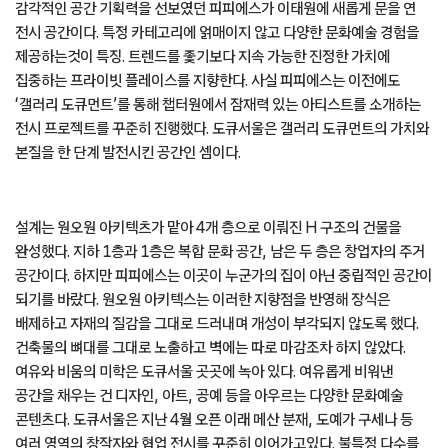
감각적인 공간 기획력을 선보였던 피피에스가 이태원에 새롭게 문을 연
전시 공간이다. 특정 카테고리에 얽매이지 않고 다양한 문화예술 경험을
제공하는것이 특징. 트렌드를 좇기보다 지속 가능한 진정한 가치에
집중하는 프라이빗 플레이스를 지향한다. 사실 피피에스는 이전에도
‘갤러리 도큐먼트’를 통해 챕터원에서 잠재력 있는 아티스트를 소개하는
전시 프로젝트를 꾸준히 진행했다. 도큐서울은 갤러리 도큐먼트의 가치와
본질을 한 단계 발전시킨 공간인 셈이다.
설계는 원오원 아키텍츠가 맡아 4개 층으로 이뤄진 H 구조의 건물을
완성했다. 지하 1층과 1층은 복합 문화 공간, 남은 두 층은 창업자의 주거
공간이다. 하지만 피피에스는 이곳이 누군가의 집이 아닌 중립적인 공간이
되기를 바랐다. 원오원 아키텍스는 이러한 지향점을 반영해 장식은
배제하고 자재의 질감을 그대로 드러내며 개성이 부각되지 않도록 했다.
건축물의 뼈대를 그대로 노출하고 벽에는 따로 마감조차 하지 않았다.
여유와 비움의 미학은 도큐서울 곳곳에 녹아 있다. 여유롭게 비워낸
공간을 채우는 건 디자인, 아트, 공예 등을 아우르는 다양한 문화예술
콘텐츠다. 도큐서울은 지난 4월 오픈 이래 메산 분재, 도예가 구세나 등
여러 영역의 창작자와 협업 전시를 꾸준히 이어가고있다. 불특정 다수를