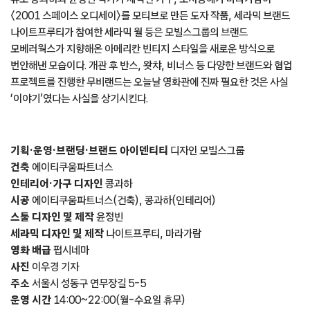
〈2001 스페이스 오디세이〉를 모티브로 만든 도자 작품, 세라믹 브랜드
나이트프루티가 참여한 세라믹 월 등은 모빌스그룹의 브랜드
모베러웍스가 지향해온 아메리칸 빈티지 스타일을 새로운 방식으로
번안해낸 모습이다. 개관 후 반스, 왓챠, 비너스 등 다양한 브랜드와 협업
프로젝트를 진행한 무비랜드는 오늘날 영화관에 진짜 필요한 것은 사실
‘이야기’였다는 사실을 상기시킨다.
기획·운영·브랜딩·브랜드 아이덴티티
디자인 모빌스그룹
건축
에이티쿠움파트너스
인테리어·가구 디자인
콩과하
시공
에이티쿠움파트너스(건축), 콩과하(인테리어)
스툴 디자인 및 제작
윤정빈
세라믹 디자인 및 제작
나이트프루티, 마라가람
영화 배급
펍시네마
사진
이우경 기자
주소
서울시 성동구 연무장길 5-5
운영 시간
14:00~22:00(월-수요일 휴무)