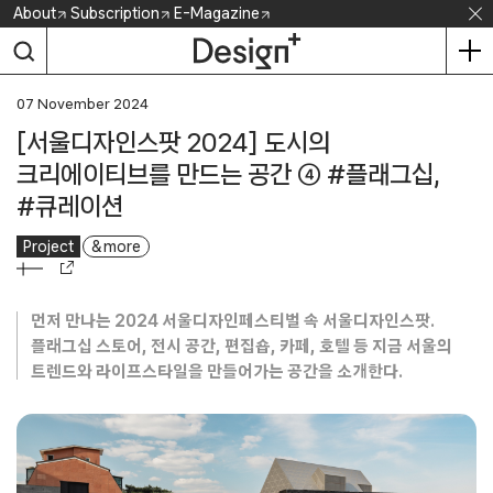
Skip
About
Subscription
E-Magazine
to
content
07 November 2024
[서울디자인스팟 2024] 도시의
크리에이티브를 만드는 공간 ④ #플래그십,
#큐레이션
Project
& more
먼저 만나는 2024 서울디자인페스티벌 속 서울디자인스팟.
플래그십 스토어, 전시 공간, 편집숍, 카페, 호텔 등 지금 서울의
트렌드와 라이프스타일을 만들어가는 공간을 소개한다.