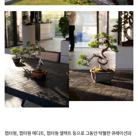
챕터원, 챕터원 에디트, 챕터원 셀렉트 등으로 그동안 탁월한 큐레이션과