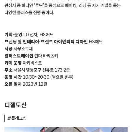
관심사 중 하나인 ‘루틴’을 중심으로 베이킹, 러닝 등 자기 계발을 돕는
다양한 클래스를 진행 중이다.
기획·운영
LG전자, HS애드
브랜딩 및 인테리어·브랜드 아이덴티티 디자인
HS애드
시공
사무소구체
일러스트레이션
린다 바리츠키
카페 운영
아키비스트
주소
서울시 영등포구 선유로 173 2층
운영 시간
10:30~20:30 (월요일 휴무)
오픈 일자
2023년 12월
디젤도산
#플래그십