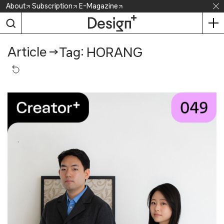
Skip
About
Subscription
E-Magazine
to
content
Article
→
Tag: HORANG