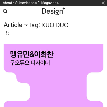
Skip
About
Subscription
E-Magazine
to
content
Article
→
Tag: KUO DUO