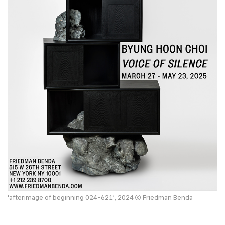
‘afterimage of beginning 024-621’, 2024 ⓒ Friedman Benda