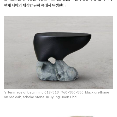
현재 사이의 세심한 균형 속에서 탄생한다.
‘afterimage of beginning 019-518’. 760×380×580. black urethane
on red oak, scholar stone. © Byung Hoon Choi